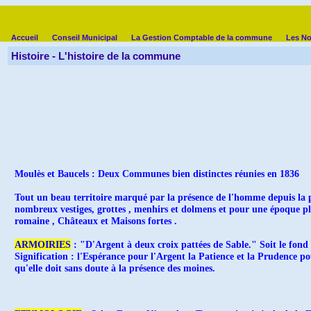
Accueil
Conseil Municipal
La Gestion Comptable de la commune
Les No
Histoire - L'histoire de la commune
Moulès et Baucels :
Deux Communes bien distinctes réunies en 1836
Tout un beau territoire marqué par la présence de l'homme depuis la p
nombreux vestiges, grottes , menhirs et dolmens et pour une époque plu
romaine , Châteaux et Maisons fortes .
ARMOIRIES
: "D'Argent à deux croix pattées de Sable." Soit le fond d
Signification : l'Espérance pour l'Argent la Patience et la Prudence po
qu'elle doit sans doute à la présence des moines.