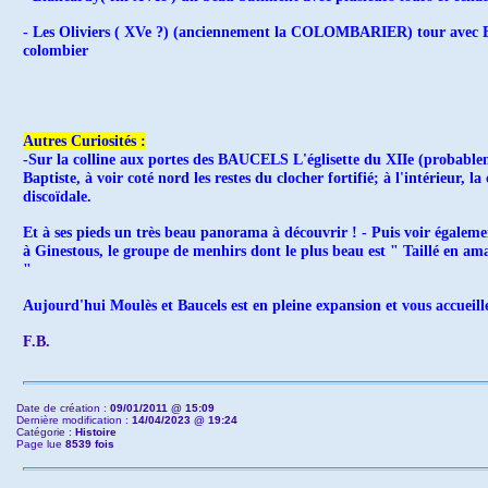
- Les Oliviers ( XVe ?) (anciennement la COLOMBARIER) tour avec Bret
colombier
Autres Curiosités :
-Sur la colline aux portes des BAUCELS L'églisette du XIIe (probableme
Baptiste, à voir coté nord les restes du clocher fortifié; à l'intérieur, 
discoïdale.
Et à ses pieds un très beau panorama à découvrir ! - Puis voir égalem
à Ginestous, le groupe de menhirs dont le plus beau est " Taillé en ama
"
Aujourd'hui Moulès et Baucels est en pleine expansion et vous accueill
F.B.
Date de création :
09/01/2011 @ 15:09
Dernière modification :
14/04/2023 @ 19:24
Catégorie :
Histoire
Page lue
8539 fois