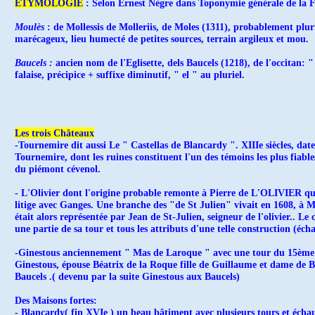
ETYMOLOGIE
: Selon Ernest Nègre dans Toponymie générale de la F
Moulès
: de Mollessis de Molleriis, de Moles (1311), probablement pluri
marécageux, lieu humecté de petites sources, terrain argileux et mou.
Baucels :
ancien nom de l'Eglisette, dels Baucels (1218), de l'occitan: 
falaise, précipice + suffixe diminutif, " el " au pluriel.
Les trois Châteaux
-Tournemire dit aussi Le " Castellas de Blancardy ". XIIIe siècles, dat
Tournemire, dont les ruines constituent l'un des témoins les plus fiable
du piémont cévenol.
- L'Olivier dont l'origine probable remonte à Pierre de L'OLIVIER qu
litige avec Ganges. Une branche des "de St Julien" vivait en 1608, à Mo
était alors représentée par Jean de St-Julien, seigneur de l'olivier.. Le
une partie de sa tour et tous les attributs d'une telle construction (éc
-Ginestous anciennement " Mas de Laroque " avec une tour du 15ème
Ginestous, épouse Béatrix de la Roque fille de Guillaume et dame de B
Baucels .( devenu par la suite Ginestous aux Baucels)
Des Maisons fortes:
- Blancardy( fin XVIe ) un beau bâtiment avec plusieurs tours et écha