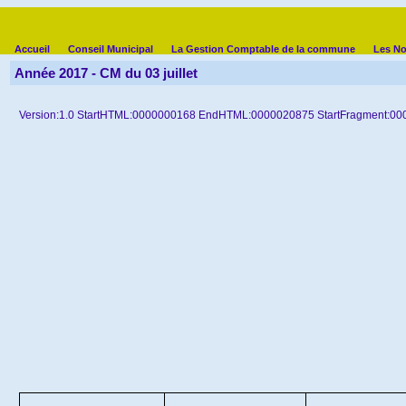
Accueil
Conseil Municipal
La Gestion Comptable de la commune
Les No
Année 2017 - CM du 03 juillet
Version:1.0 StartHTML:0000000168 EndHTML:0000020875 StartFragment:0