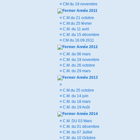
¤
CM du 19 novembre
Année 2011
¤
C.M du 21 octobre
¤
C.M du 25 février
¤
C.M. du 11 avril
¤
C.M. du 15 décembre
¤
CM du 16.09.2011
Année 2012
¤
C.M. du 06 mars
¤
C.M. du 19 novembre
¤
C.M. du 26 octobre
¤
C.M. du 29 mars
Année 2013
¤
¤
C.M du 25 octobre
¤
C.M. du 14 juin
¤
C.M. du 18 mars
¤
C.M. du 19 Août
Année 2014
¤
C.M. DU 03 Mars
¤
C.M. du 01 décembre
¤
C.M. du 07 Juillet
¤
C.M. du 10 Octobre