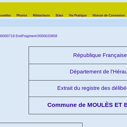
uvelles
Photos
Rédacteurs
Stats
Vie Pratique
Vitesse de Connexion
000000718 EndFragment:0000020858
République Française
Département de l'Hérau
Extrait du registre des délibé
Commune de MOULÈS ET 