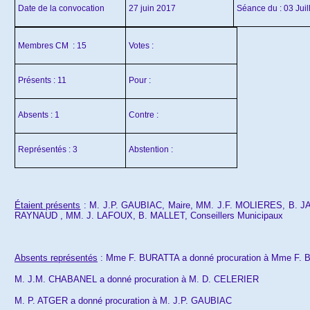
Date de la convocation
27 juin 2017
Séance du : 03 Juil
Membres CM : 15
Votes :
Présents : 11
Pour :
Absents : 1
Contre :
Représentés : 3
Abstention :
Étaient p
résents
: M. J.P. GAUBIAC, Maire, MM. J.F. MOLIERES, B. 
RAYNAUD ,
MM.
J.
LAFOUX,
B.
MALLET,
Conseillers Municipaux
Absents
représentés
:
Mme
F. BURATTA
a d
onné
procuration à M
me F. 
M. J.M. CHABANEL
a donné procuration à M.
D.
CELERIER
M.
P.
ATGER
a donné procuration à M. J.P. GAUBIAC