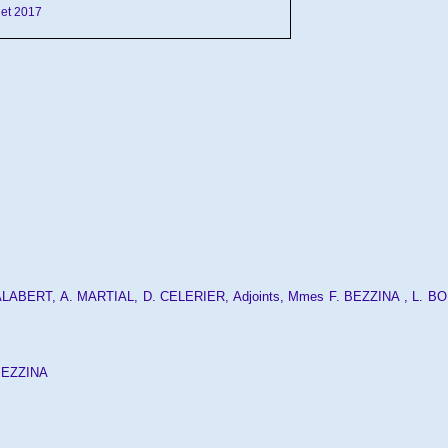
let 2017
JALABERT, A. MARTIAL, D. CELERIER,
Adjoints, Mmes
F.
BEZZINA ,
L.
BO
BEZZINA