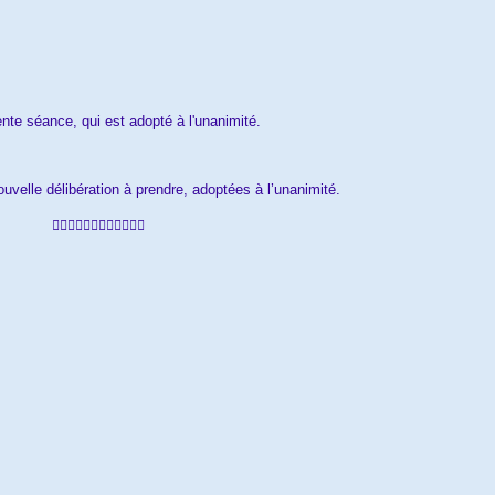
ente séance, qui est adopté à l'unanimité.
ouvelle délibération à prendre, adoptée
s
à l’unanimité.
