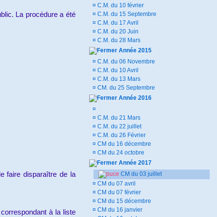
¤
C.M. du 10 février
lic. La procédure a été
¤
C.M. du 15 Septembre
¤
C.M. du 17 Avril
¤
C.M. du 20 Juin
¤
C.M. du 28 Mars
Année 2015
¤
C.M. du 06 Novembre
¤
C.M. du 10 Avril
¤
C.M. du 13 Mars
¤
CM. du 25 Septembre
Année 2016
¤
¤
C.M. du 21 Mars
¤
C.M. du 22 juillet
¤
C.M. du 26 Février
¤
CM du 16 décembre
¤
CM du 24 octobre
Année 2017
 faire disparaître de la
CM du 03 juillet
¤
CM du 07 avril
¤
CM du 07 février
¤
CM du 15 décembre
¤
CM du 16 janvier
correspondant à la liste