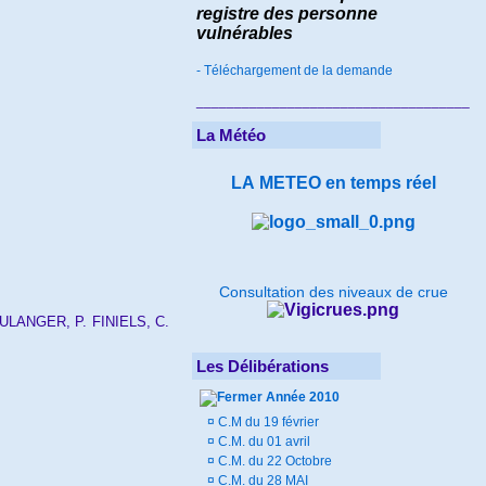
registre des personne
vulnérables
- Téléchargement de la demande
____________________________________
La Météo
LA METEO
en temps réel
Consultation des niveaux de crue
ULANGER,
P.
FINIELS,
C.
Les Délibérations
Année 2010
¤
C.M du 19 février
¤
C.M. du 01 avril
¤
C.M. du 22 Octobre
¤
C.M. du 28 MAI